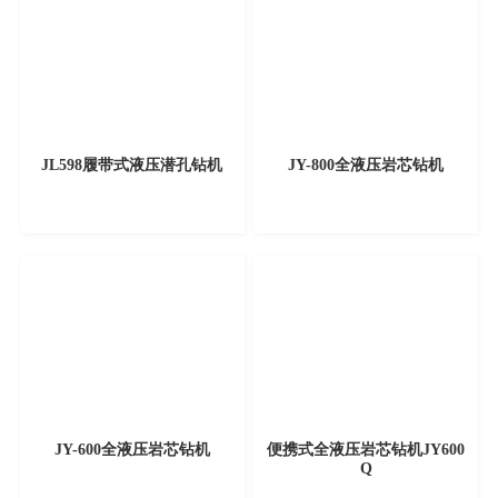
JL598履带式液压潜孔钻机
JY-800全液压岩芯钻机
JY-600全液压岩芯钻机
便携式全液压岩芯钻机JY600
Q