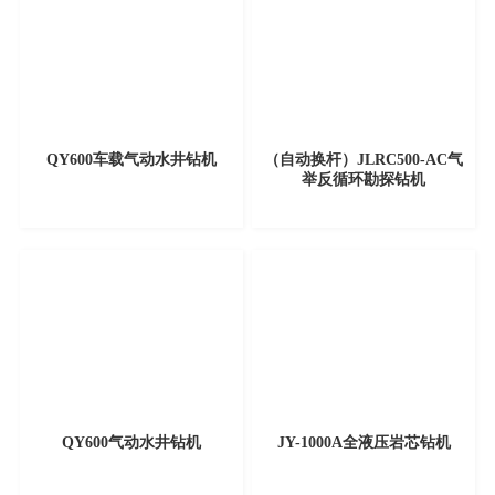
动
官
网,
乐
动
中
QY600车载气动水井钻机
（自动换杆）JLRC500-AC气
国）
举反循环勘探钻机
一
站
式
体
育
服
务
产
品
QY600气动水井钻机
JY-1000A全液压岩芯钻机
中
心