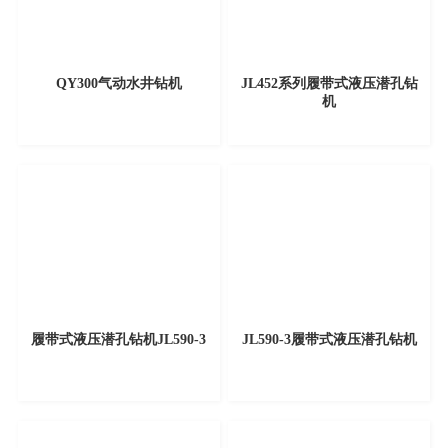
QY300气动水井钻机
JL452系列履带式液压潜孔钻
机
履带式液压潜孔钻机JL590-3
JL590-3履带式液压潜孔钻机