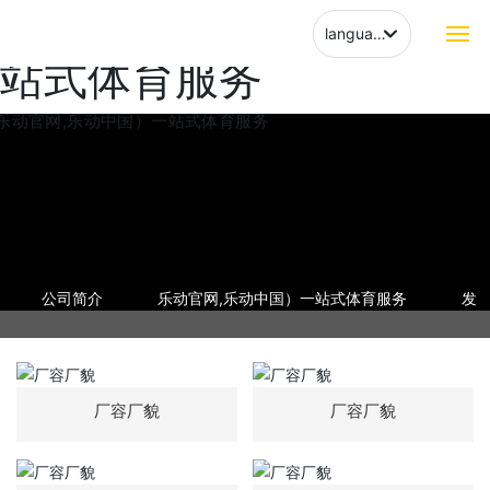
乐动官网,乐动中国）一
language
站式体育服务
乐
动
官
网,
乐
动
中
国）
一
公司简介
乐动官网,乐动中国）一站式体育服务
发
站
式
体
育
服
厂容厂貌
厂容厂貌
务
乐