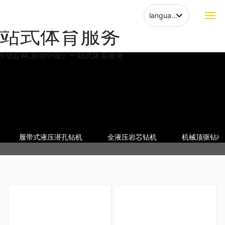
乐动官网,乐动中国）一
language
站式体育服务
乐
动
官
网,
乐
动
中
国）
一
履带式液压潜孔钻机
全液压岩芯钻机
机械顶驱钻机
站
式
体
育
服
务
乐